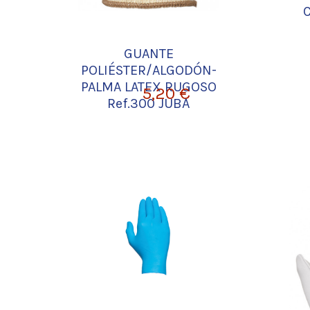
GUANTE
POLIÉSTER/ALGODÓN-
PALMA LATEX RUGOSO
5,20 €
Ref.300 JUBA