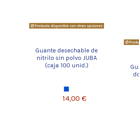
Producto disponible con otras opciones
Produ
Guante desechable de
nitrilo sin polvo JUBA
(caja 100 unid.)
Gua
d
Azul
14,00 €