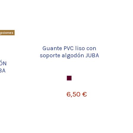
opciones
Guante PVC liso con
soporte algodón JUBA
DÓN
BA
Burdeos
6,50 €