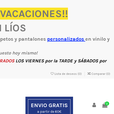
 VACACIONES!!
N LÍOS
, petos y pantalones
personalizados
en vinilo y
uesto hoy mismo!
RADOS
LOS
VIERNES
por la
TARDE
y
SÁBADOS
por
Lista de deseos (
0
)
Comparar (
0
)
ENVIO GRATIS
0
a partir de 60€