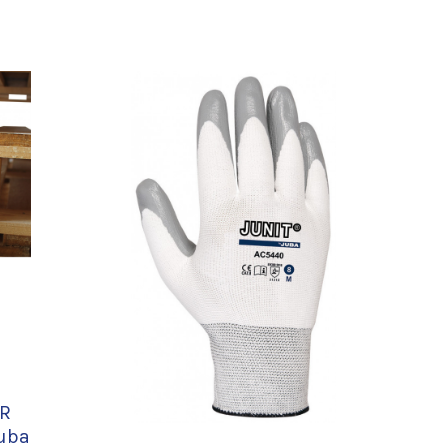
OR
uba