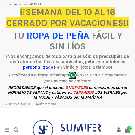
Llámanos ahora:
949 22 44 11
¡¡SEMANA DEL 10 AL 16
CERRADO POR VACACIONES!!
TU
ROPA DE PEÑA
FÁCIL Y
SIN LÍOS
¡Nos encargamos de todo para que sólo os preocupéis de
disfrutar de las fiestas: camisetas, petos y pantalones
personalizados
en vinilo y listos a tiempo!
Escríbenos a nuestro WhatsApp
621 22 32 80 Y te pasamos
presupuesto hoy mismo!
RECORDAMOS
que el próximo
01/07/2026
comenzamos con el
HORARIO DE VERANO
y estaremos
CERRADOS
LOS
VIERNES
por
la
TARDE
y
SÁBADOS
por la
MAÑANA
Lista de deseos (
0
)
Comparar (
0
)
0