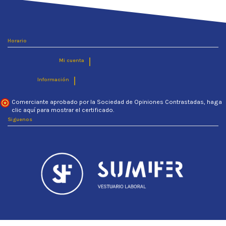
Plantilla
Extraible de EVA ligera
Suela
Antideslizante goma con
Footmapping
Entresuela Floatride Energy Foam,
Horario
Corte
Empeine Ultraknit y Flexweave
Mi cuenta
Ligero, resistente y altamente
transpirable
Información
Forro
Malla de Nylon transpirable
Comerciante aprobado por la Sociedad de Opiniones Contrastadas,
haga
clic aquí para mostrar el certificado
.
Siguenos