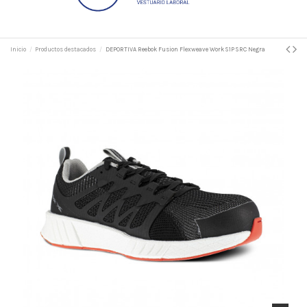
Inicio
Productos destacados
DEPORTIVA Reebok Fusion Flexweave Work S1P SRC Negra