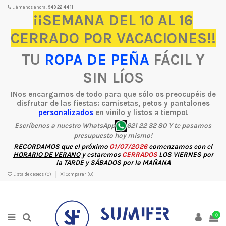
Llámanos ahora:
949 22 44 11
¡¡SEMANA DEL 10 AL 16
CERRADO POR VACACIONES!!
TU
ROPA DE PEÑA
FÁCIL Y
SIN LÍOS
¡Nos encargamos de todo para que sólo os preocupéis de
disfrutar de las fiestas: camisetas, petos y pantalones
personalizados
en vinilo y listos a tiempo!
Escríbenos a nuestro WhatsApp
621 22 32 80 Y te pasamos
presupuesto hoy mismo!
RECORDAMOS
que el próximo
01/07/2026
comenzamos con el
HORARIO DE VERANO
y estaremos
CERRADOS
LOS
VIERNES
por
la
TARDE
y
SÁBADOS
por la
MAÑANA
Lista de deseos (
0
)
Comparar (
0
)
0