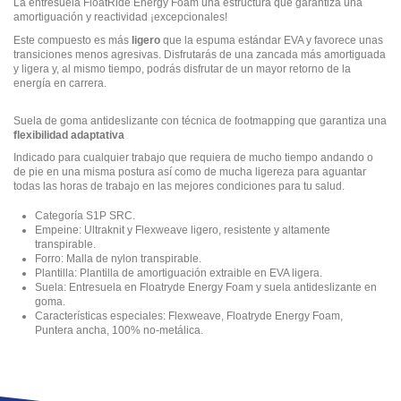
La entresuela FloatRide Energy Foam una estructura que garantiza una
amortiguación y reactividad ¡excepcionales!
Este compuesto es más
ligero
que la espuma estándar EVA y favorece unas
transiciones menos agresivas. Disfrutarás de una zancada más amortiguada
y ligera y, al mismo tiempo, podrás disfrutar de un mayor retorno de la
energía en carrera.
Suela de goma antideslizante con técnica de footmapping que garantiza una
flexibilidad adaptativa
Indicado para cualquier trabajo que requiera de mucho tiempo andando o
de pie en una misma postura así como de mucha ligereza para aguantar
todas las horas de trabajo en las mejores condiciones para tu salud.
Categoría S1P SRC.
Empeine: Ultraknit y Flexweave ligero, resistente y altamente
transpirable.
Forro: Malla de nylon transpirable.
Plantilla: Plantilla de amortiguación extraible en EVA ligera.
Suela: Entresuela en Floatryde Energy Foam y suela antideslizante en
goma.
Características especiales: Flexweave, Floatryde Energy Foam,
Puntera ancha, 100% no-metálica.
No hay opiniones
Puntera
Composite no metálica
Normativa
EN ISO 20345