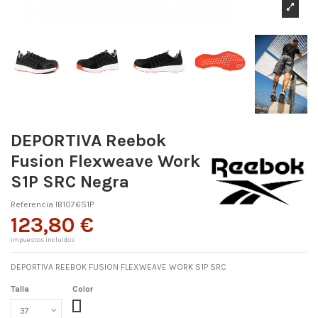
DEPORTIVA Reebok
Fusion Flexweave Work
S1P SRC Negra
Referencia
IB1076S1P
123,80 €
Impuestos incluidos
DEPORTIVA REEBOK FUSION FLEXWEAVE WORK S1P SRC
Talla
Color
Negro/blanco/naranja