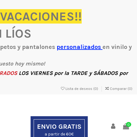
 VACACIONES!!
N LÍOS
, petos y pantalones
personalizados
en vinilo y
uesto hoy mismo!
RADOS
LOS
VIERNES
por la
TARDE
y
SÁBADOS
por
Lista de deseos (
0
)
Comparar (
0
)
ENVIO GRATIS
0
a partir de 60€