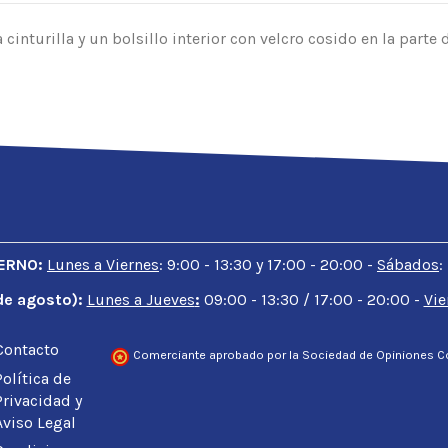
cinturilla y un bolsillo interior con velcro cosido en la parte d
65% Poliéster - 35 % algodón
190 gr/m2
IERNO:
Lunes a Viernes
: 9:00 - 13:30 y 17:00 - 20:00 -
Sábados
:
1 de agosto):
Lunes a Jueves
:
09:00 - 13:30 / 17:00 - 20:00 -
Vie
Contacto
Comerciante aprobado por la Sociedad de Opiniones C
Política de
Privacidad y
Aviso Legal