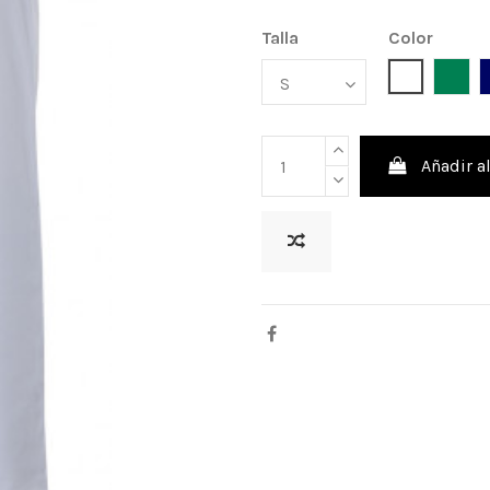
Talla
Color
Blanco
Verd
Añadir al