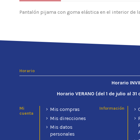
Pantalón pijama con goma elástica en el interior de la 
No hay opiniones
Composición
Gramaje
Condición
Nuevo
Horario
Horario INV
Horario VERANO (d
el 1 de julio al 3
Mi
Información
Mis compras
cuenta
Mis direcciones
Mis datos
personales