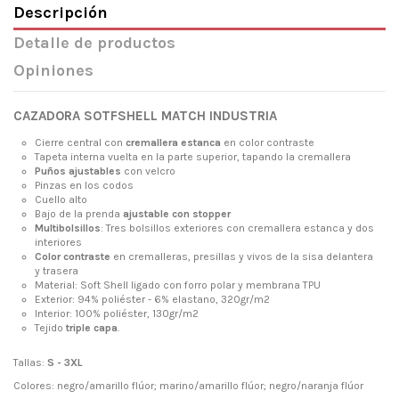
Descripción
Detalle de productos
Opiniones
CAZADORA SOTFSHELL MATCH INDUSTRIA
Cierre central con
cremallera estanca
en color contraste
Tapeta interna vuelta en la parte superior, tapando la cremallera
Puños ajustables
con velcro
Pinzas en los codos
Cuello alto
Bajo de la prenda
ajustable con stopper
Multibolsillos
: Tres bolsillos exteriores con cremallera estanca y dos
interiores
Color contraste
en cremalleras, presillas y vivos de la sisa delantera
y trasera
Material: Soft Shell ligado con forro polar y membrana TPU
Exterior: 94% poliéster - 6% elastano, 320gr/m2
Interior: 100% poliéster, 130gr/m2
Tejido
triple capa
.
Tallas:
S - 3XL
Colores: negro/amarillo flúor; marino/amarillo flúor; negro/naranja flúor