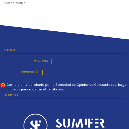
Marca: Velilla
No hay opiniones
Composición
Tejido exterior: 94% poliéster - 6%
elastano
Gramaje
Tejido Exterior: 320g/m2
Forro
130g/m2- 100% poliéster
Condición
Nuevo
Horario
Mi cuenta
Información
Comerciante aprobado por la Sociedad de Opiniones Contrastadas,
haga
clic aquí para mostrar el certificado
.
Siguenos