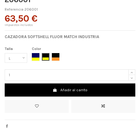
Referencia
206001
63,50 €
Impuestos incluidos
CAZADORA SOFTSHELL FLUOR MATCH INDUSTRIA
Talla
Color
MARINO/AMARILLO FLÚOR
NEGRO/AMARILLO FLÚOR
NEGRO/NARANJA FLÚOR
Añadir al carrito