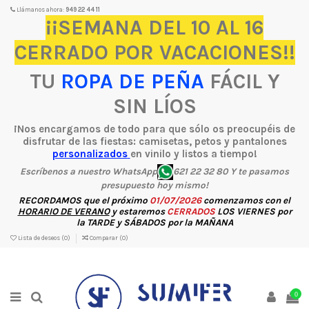
Llámanos ahora:
949 22 44 11
¡¡SEMANA DEL 10 AL 16
CERRADO POR VACACIONES!!
TU
ROPA DE PEÑA
FÁCIL Y
SIN LÍOS
¡Nos encargamos de todo para que sólo os preocupéis de
disfrutar de las fiestas: camisetas, petos y pantalones
personalizados
en vinilo y listos a tiempo!
Escríbenos a nuestro WhatsApp
621 22 32 80 Y te pasamos
presupuesto hoy mismo!
RECORDAMOS
que el próximo
01/07/2026
comenzamos con el
HORARIO DE VERANO
y estaremos
CERRADOS
LOS
VIERNES
por
la
TARDE
y
SÁBADOS
por la
MAÑANA
Lista de deseos (
0
)
Comparar (
0
)
0