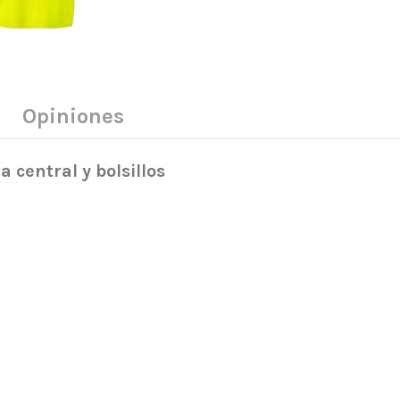
s
Opiniones
a central y bolsillos
100% poliéster