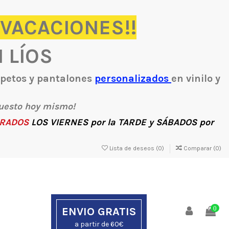
 VACACIONES!!
N LÍOS
, petos y pantalones
personalizados
en vinilo y
uesto hoy mismo!
RADOS
LOS
VIERNES
por la
TARDE
y
SÁBADOS
por
Lista de deseos (
0
)
Comparar (
0
)
ENVIO GRATIS
0
a partir de 60€