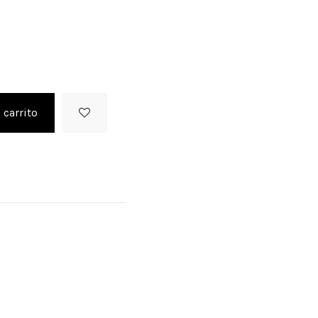
 FLÚOR
 carrito