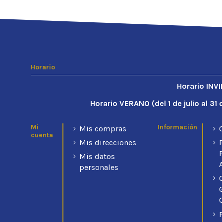
Gramaje
Normativa
Condición
Nuevo
Horario
Horario INV
Horario VERANO (d
el 1 de julio al 3
Mi
Información
Mis compras
cuenta
Mis direcciones
Mis datos
personales